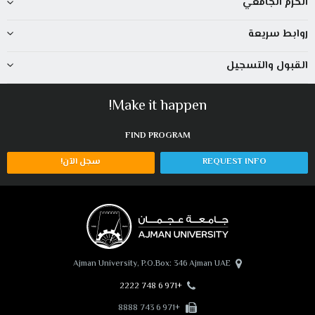
الحرم الجامعي
روابط سريعة
القبول والتسجيل
Make it happen!
FIND
PROGRAM
سجل الآن!
REQUEST INFO
Ajman University, P.O.Box: 346 Ajman UAE
+971 6 748 2222
+971 6 743 8888